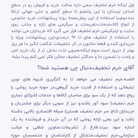
اول اینکه خرم تخفیف سعی داره عدالت خرید و فروش رو در سطح
استان لرستان با این پلتفرم تا سطح کشور و حتی جهانی ارتقا
بده.دوم،با استفاده از این روش،همه روزه پیشنهادات خرید متنوعی
از انواع کالا،خدمات،تفریحات و سرگرمی های تازه و جذاب روی
سایت و اپلیکیشن خرم تخفیف قرار می گیرد که خریداران می توانند
با استفاده از تخفیف های تا 90 درصدی،این پیشنهادات ویژه را
خریداری کنند.و قطعا حالتون در اثر تخفیفات شگفت انگیز ما هر روز
بهتر از دیروز است.سوم اینکه،هیچی لذت بخش تر از یک خرید امن
و راحت با تضمین ما و حداکثر تخفیف ممکن فکر نمی کنم پیدا بشه.
آقای خرم تخفیف،دنبال چی هستید شما؟
القصه،خرم تخفیف می خواهد تا به کارگیری شیوه های نوین
تبلیغاتی و استفاده از قدرت خرید گروهی،در حوزه خرید روشی را
رواج دهد که از یک سو برای صاحبان کالاها و خدمات (شرکای تجاری
خرم تخفیف) سود آور باشد،و نیز از سویی دیگر برای مشتریان و
خریداران (تاج سر خرم تخفیف هستن) صرفه اقتصادی بالایی داشته
باشد و این یعنی ارائه روشی که در آن خریدار و فروشنده به یک
اندازه سود ببرند.فارغ از تشریفات،عناوین شغلی و مراتب
سازمانی،خرم تخفیف،متشکل از کارشناسان و متخصصان حوزه