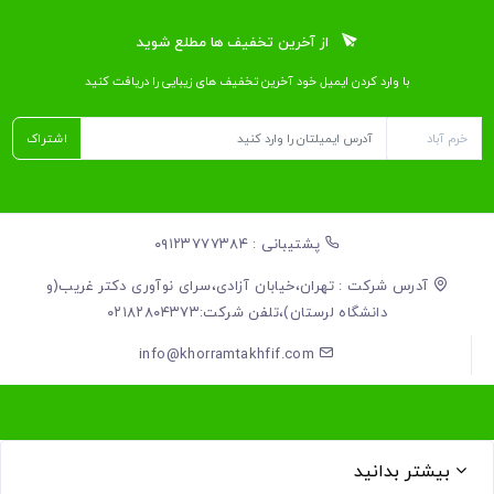
از آخرین تخفیف ها مطلع شوید
با وارد کردن ایمیل خود آخرین تخفیف ‌های زیبایی را دریافت کنید
اشتراک
پشتیبانی : ۰۹۱۲۳۷۷۷۳۸۴
آدرس شرکت : تهران،خیابان آزادی،سرای نوآوری دکتر غریب(و
دانشگاه لرستان)،تلفن شرکت:۰۲۱۸۲۸۰۴۳۷۳
info@khorramtakhfif.com
بیشتر بدانید