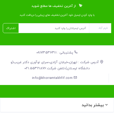
از آخرین تخفیف ها مطلع شوید
با وارد کردن ایمیل خود آخرین تخفیف ‌های زیبایی را دریافت کنید
اشتراک
پشتیبانی : ۰۹۱۷۳۵۳۶۳۱۱
آدرس شرکت : تهران،خیابان آزادی،سرای نوآوری دکتر غریب(و
دانشگاه لرستان)،تلفن شرکت:۰۲۱.۵۵۳۲۱۸۷۶
info@khorramtakhfif.com
بیشتر بدانید