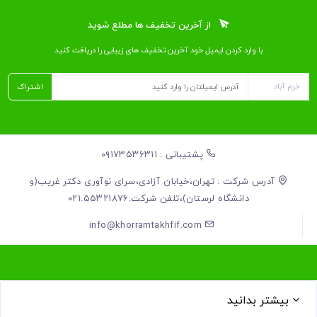
از آخرین تخفیف ها مطلع شوید
با وارد کردن ایمیل خود آخرین تخفیف ‌های زیبایی را دریافت کنید
اشتراک
پشتیبانی : ۰۹۱۷۳۵۳۶۳۱۱
آدرس شرکت : تهران،خیابان آزادی،سرای نوآوری دکتر غریب(و
دانشگاه لرستان)،تلفن شرکت:۰۲۱.۵۵۳۲۱۸۷۶
info@khorramtakhfif.com
بیشتر بدانید