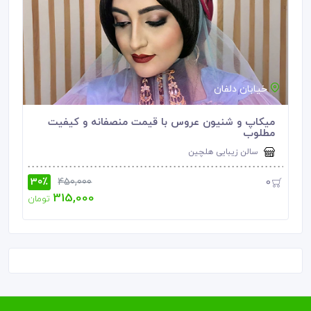
خیابان دلفان
میکاپ و شنیون عروس با قیمت منصفانه و کیفیت
مطلوب
سالن زیبایی هلچین
30٪
0
450,000
315,000
تومان