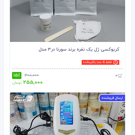
کربوکسی ژل یک نفره برند سورنا در3 مدل
فقط 5 عدد باقیمانده
15٪
0
300,000
255,000
تومان
ارسال فروشنده