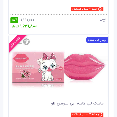
فقط 7 عدد باقیمانده
18٪
0
1,990,000
1,631,800
تومان
ارسال فروشنده
ماسک لب کاسه ایی سرسان لاو
فقط 7 عدد باقیمانده