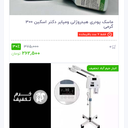
ماسک پودری هیدروژلی ومپایر دکتر اسکین 300
گرمی
فقط 7 عدد باقیمانده
30٪
0
375,000
262,500
تومان
انبار خرم آباد تخفیف