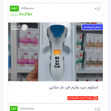
55٪
0
245,000
110,250
تومان
ارسال فروشنده
اسکوم‌ سرد وگرم فن دار مثلثی
فقط 3 عدد باقیمانده
15٪
0
2,200,000