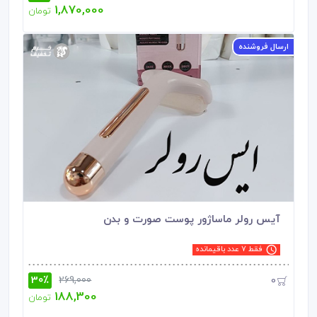
1,870,000
تومان
ارسال فروشنده
شگفت انگیز
آیس رولر ماساژور پوست صورت و بدن
فقط 7 عدد باقیمانده
30٪
0
269,000
188,300
تومان