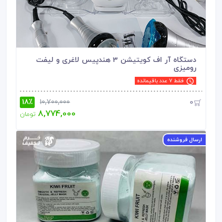
دستگاه آر اف کویتیشن 3 هندپیس لاغری و لیفت
رومیزی
فقط 7 عدد باقیمانده
18٪
0
10,700,000
8,774,000
تومان
ارسال فروشنده