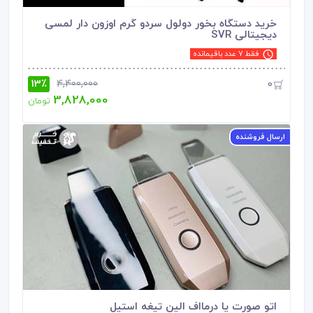
خرید دستگاه بخور دولول سردو گرم اوزون دار لمسی
دیجیتالی SVR
فقط 7 عدد باقیمانده
13٪
0
4,400,000
3,828,000
تومان
ارسال فروشنده
اتو صورت یا درمااف الین تیغه استیل