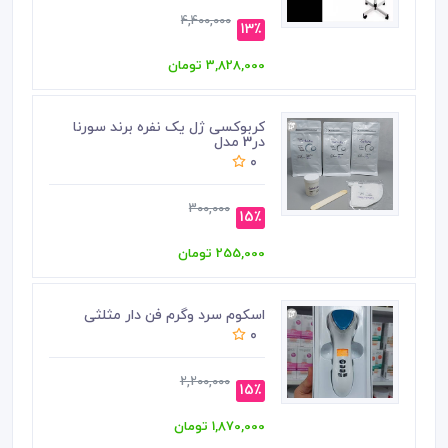
4,400,000
13٪
3,828,000 تومان
کربوکسی ژل یک نفره برند سورنا
در3 مدل
0
300,000
15٪
255,000 تومان
اسکوم‌ سرد وگرم فن دار مثلثی
0
2,200,000
15٪
1,870,000 تومان