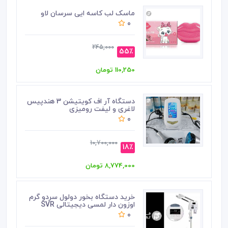
ماسک لب کاسه ایی سرسان لاو
0
245,000
55٪
110,250 تومان
دستگاه آر اف کویتیشن 3 هندپیس
لاغری و لیفت رومیزی
0
10,700,000
18٪
8,774,000 تومان
خرید دستگاه بخور دولول سردو گرم
اوزون دار لمسی دیجیتالی SVR
0