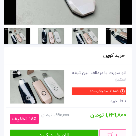
خرید کوپن
اتو صورت یا درمااف الین تیغه
استیل
فقط 7 عدد باقیمانده
0 خرید
1,631,800 تومان
1,990,000
تومان
18٪ تخفیف
الان خرید کنید