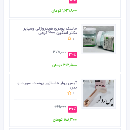
18٪
1,631,800 تومان
ماسک پودری هیدروژلی ومپایر
دکتر اسکین 300 گرمی
0
375,000
30٪
262,500 تومان
آیس رولر ماساژور پوست صورت و
بدن
0
269,000
30٪
188,300 تومان