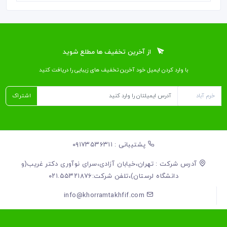
از آخرین تخفیف ها مطلع شوید
با وارد کردن ایمیل خود آخرین تخفیف ‌های زیبایی را دریافت کنید
اشتراک
پشتیبانی : ۰۹۱۷۳۵۳۶۳۱۱
آدرس شرکت : تهران،خیابان آزادی،سرای نوآوری دکتر غریب(و
دانشگاه لرستان)،تلفن شرکت:۰۲۱.۵۵۳۲۱۸۷۶
info@khorramtakhfif.com