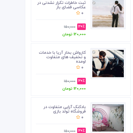
ثبت خاطرات تکرار نشدنی در
عکاسی فضای باز
0
20٪
150,000
120,000 تومان
کارواش بخار آریا با خدمات
و تخفیف های متفاوت
اومده
0
20٪
150,000
120,000 تومان
بادکنک آرایی متفاوت در
فروشگاه تولد بازی
0
20٪
150,000