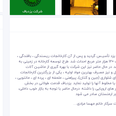
م در سال 1335 در شهر تاریخی یزد تأسیـس گردید و پس از آن کارخانجات ریسـندگی ، بافندگی ،
چاپ و تکمیل انواع پارچه های پنبه ای در زمینی به مساحت 120 هزار متر مربع احداث شد. طرح توسعه کارخانه در زمینی به
ال 1370 به بهره برداری رسید. در حال حاضر نیز این شرکت با بهره گیری از ماشیـن آلات
نی ، تجربه و تلاش بیـش از 900 نفر پرسنـل و نیز مصـرف بهترین مواد اولیه ، یکی از بزرگترین کارخانجات
 شلواری (جین و کتان)، پیراهنی ، ملحفه ای ، پرده ای ، مانتویی ،
ا مخلوط آنها را تولید نماید. یزدباف قدمت طولانی در بخش
 اروپایی را داشته. درحال حاضر با توجه به بازار خوب داخلی،
ر ارمنستان صادر می شود
یت سرکار خانم مهسا مرادی…