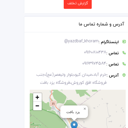
گزارش تخلف
آدرس و شماره تماس ما
@
yazdbaf_khoram
اینستاگرام :
09160810438
تماس :
09163974584
تماس :
خرم آباد،میدان کیو،بلوار ولیعصر(عج)،جنب
آدرس :
فروشگاه افق کوروش،فروشگاه یزد بافت
+
−
×
یزد بافت