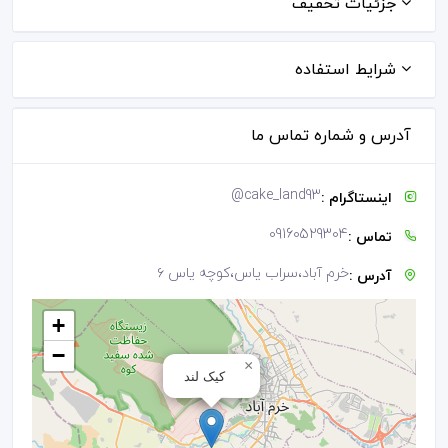
جزئیات تخفیف
شرایط استفاده
آدرس و شماره تماس ما
@
cake_land93
اینستاگرام :
09160529304
تماس :
خرم آباد،سراب یاس،کوچه یاس ۶
آدرس :
+
−
×
کیک لند